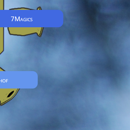
7Magics
rhof