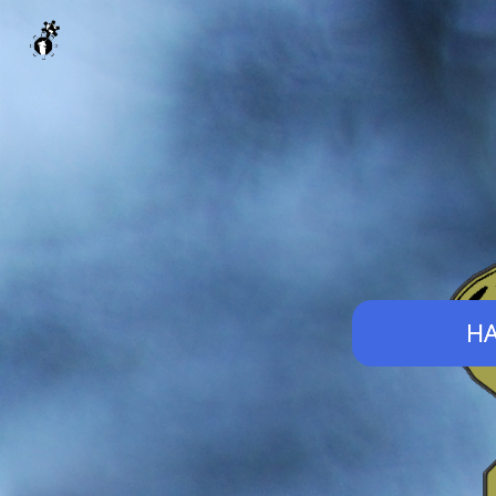
worlddevelopment
H