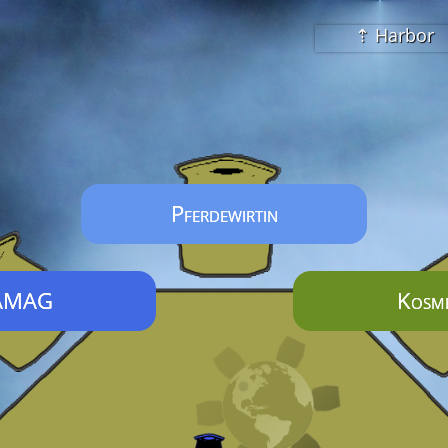
⇡ Harbor
Pferdewirtin
AMAG
Kosme