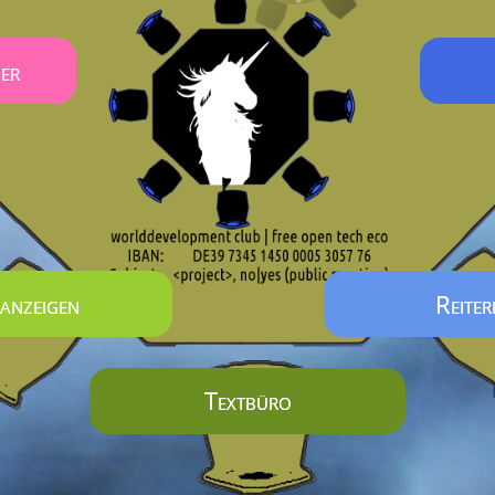
er
anzeigen
Reite
Textbüro